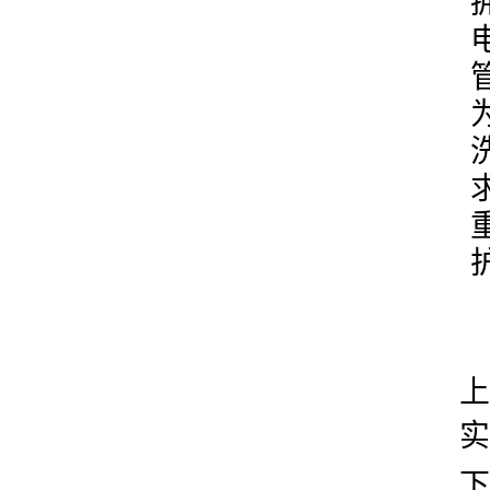
上
实
下