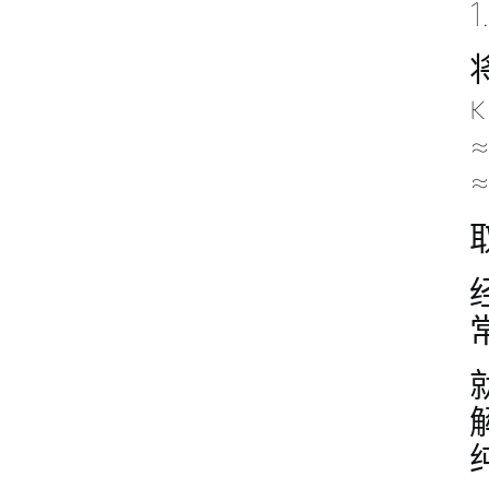
1
≈
≈