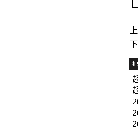
上
下
相